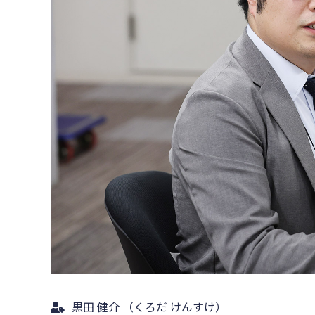
黒田 健介 （くろだ けんすけ）