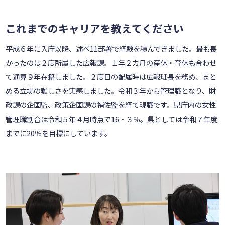
これまでのキャリアを教えてください
平成６年に入庁以降、述べ11部署で経験を積んできました。最も長
かったのは２度所属した広報課。１年２カ月の産休・育休も合わせ
て通算９年在籍しました。２度目の配属時は広報班長を務め、まと
める立場の難しさを実感しました。令和３年から管理職となり、財
政課の企画監、政策企画課の補佐監を経て現職です。県庁内の女性
管理職割合は令和５年４月時点で16・３％。県としては令和７年度
までに20％を目標にしています。