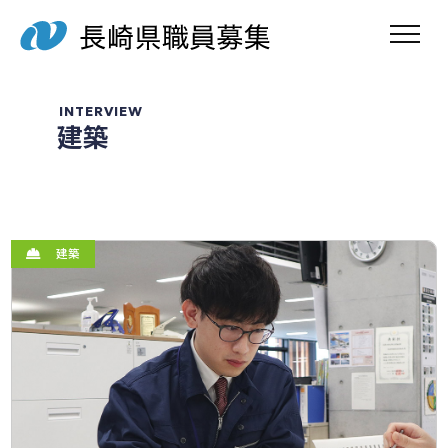
toggle navig
INTERVIEW
建築
建築