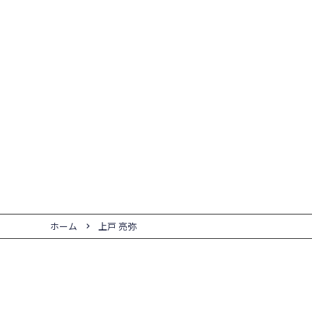
ホーム
上戸 亮弥