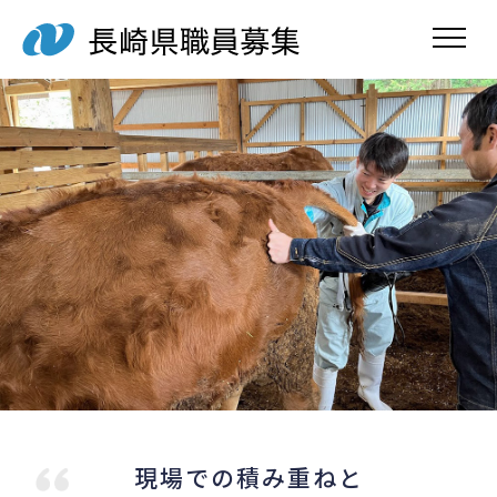
toggle navig
現場での積み重ねと